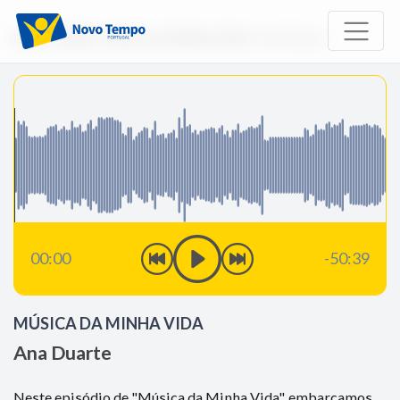
Início
Rádio
Música da Minha Vida
Ana Duarte
00:00
-50:39
MÚSICA DA MINHA VIDA
Ana Duarte
Neste episódio de "Música da Minha Vida", embarcamos