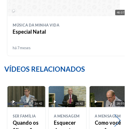
48:07
MÚSICA DA MINHA VIDA
Especial Natal
há 7 meses
VÍDEOS RELACIONADOS
26:42
28:42
28:05
SER FAMÍLIA
A MENSAGEM
A MENSAGEM
Quando os
Esquecer
Como você