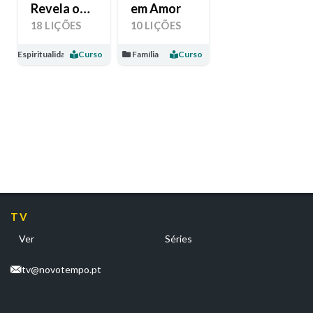
Revela o
em Amor
Seu Amor
18 LIÇÕES
10 LIÇÕES
Espiritualidade
Curso
Família
Curso
TV
Ver
Séries
tv@novotempo.pt