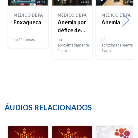
26:42
28:31
28:30
MÉDICO DE FAMÍLIA
MÉDICO DE FAMÍLIA
MÉDICO DE FAMÍL
Enxaqueca
Anemia por
Anemia
défice de
ferro
há 11 meses
há
há
aproximadamente
aproximadamente
1 ano
1 ano
ÁUDIOS RELACIONADOS