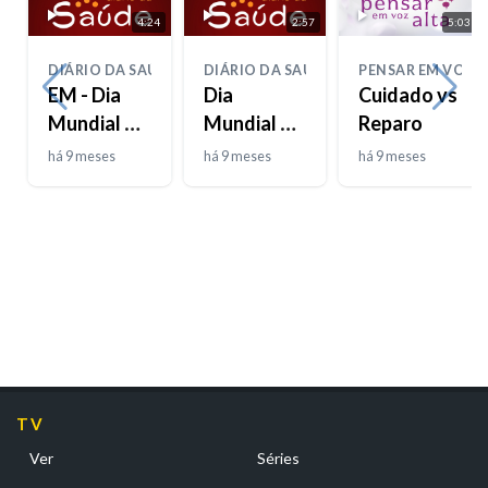
4:24
2:57
5:03
DIÁRIO DA SAÚDE
DIÁRIO DA SAÚDE
PENSAR EM VOZ 
EM - Dia
Dia
Cuidado vs
Mundial da
Mundial da
Reparo
DPOC
Bondade
há 9 meses
há 9 meses
há 9 meses
TV
Ver
Séries