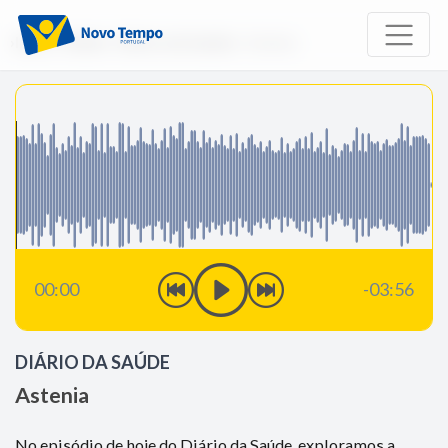
Início
Rádio
Diário da Saúde
Astenia
00:00
-03:56
DIÁRIO DA SAÚDE
Astenia
No episódio de hoje do Diário da Saúde, exploramos a