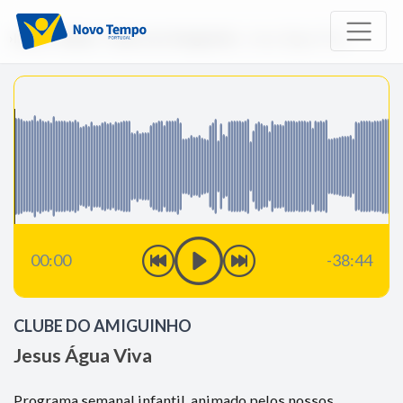
Início
Rádio
Clube do Amiguinho
Jesus Água Viva
00:00
-38:44
CLUBE DO AMIGUINHO
Jesus Água Viva
Programa semanal infantil, animado pelos nossos