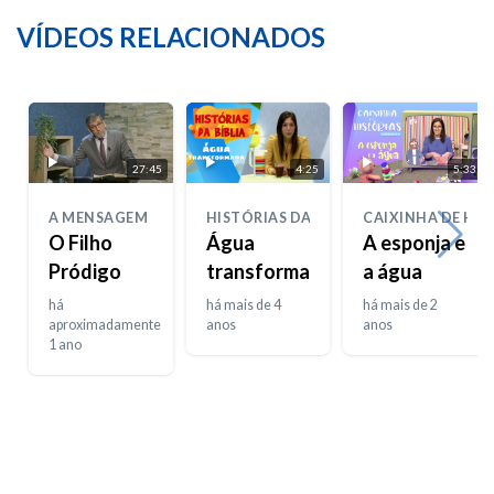
VÍDEOS RELACIONADOS
27:45
4:25
5:33
A MENSAGEM
HISTÓRIAS DA BIBLIA
CAIXINHA DE HIS
O Filho
Água
A esponja e
Pródigo
transformada
a água
há
há mais de 4
há mais de 2
aproximadamente
anos
anos
1 ano