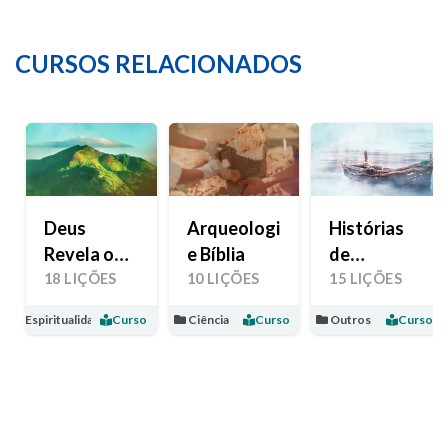
CURSOS RELACIONADOS
Deus
Arqueologia
Histórias
Revela o
e Bíblia
de
Seu Amor
Esperança
18 LIÇÕES
10 LIÇÕES
15 LIÇÕES
Espiritualidade
Curso
Ciência
Curso
Outros
Curso