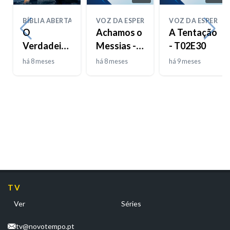
BÍBLIA ABERTA
VOZ DA ESPERANÇA
VOZ DA ESPERAN
O
Achamos o
A Tentação
Verdadeiro
Messias -
- T02E30
Josué
T02E31
há 8 meses
há 8 meses
há 9 meses
TV
Ver
Séries
tv@novotempo.pt