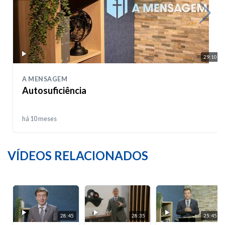
29:10
A MENSAGEM
Autosuficiência
há 10 meses
VÍDEOS RELACIONADOS
28:45
28:35
25:45