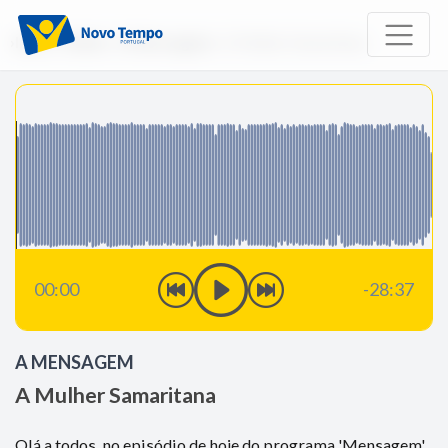
Início
Rádio
A Mensagem
A Mulher Samaritana
00:00
-28:37
A MENSAGEM
A Mulher Samaritana
Olá a todos, no episódio de hoje do programa 'Mensagem',