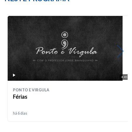
4:45
PONTO E VIRGULA
Férias
há 6 dias