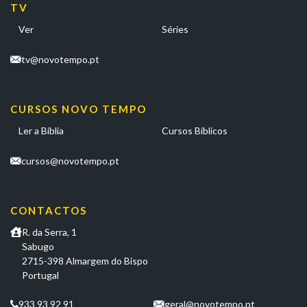
TV
Ver
Séries
tv@novotempo.pt
CURSOS NOVO TEMPO
Ler a Bíblia
Cursos Bíblicos
cursos@novotempo.pt
CONTACTOS
R. da Serra, 1
Sabugo
2715-398 Almargem do Bispo
Portugal
933 93 92 91
geral@novotempo.pt