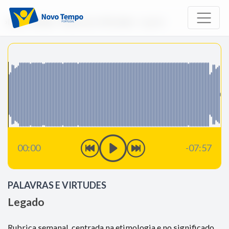
Início
Rádio
Palavras e Virtudes
Legado
00:00
-07:57
PALAVRAS E VIRTUDES
Legado
Rubrica semanal, centrada na etimologia e no significado