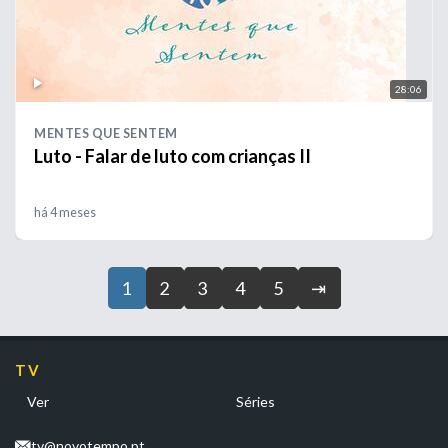
28:06
MENTES QUE SENTEM
Luto - Falar de luto com crianças II
há 4 meses
1
2
3
4
5
⇥
TV
Ver
Séries
tv@novotempo.pt