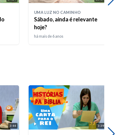
UMA LUZ NO CAMINHO
UMA 
do
Sábado, ainda é relevante
As d
hoje?
há mais de 6 anos
há mais
3:44
3:39