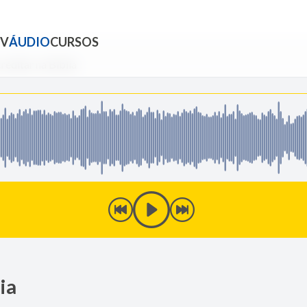
TV
ÁUDIO
CURSOS
editar na Bíblia
ia