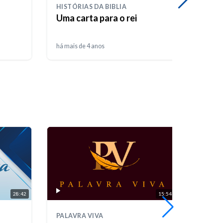
HISTÓRIAS DA BIBLIA
HISTÓ
Uma carta para o rei
Água
há mais de 4 anos
há mais
28:42
15:54
PALAVRA VIVA
FÓRUM