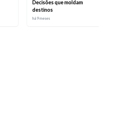
Decisões que moldam
Casa
destinos
- T0
há 9 meses
há 9 m