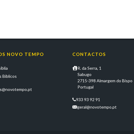
OS NOVO TEMPO
CONTACTOS
íblia
R. da Serra, 1
Sabugo
 Bíblicos
2715-398 Almargem do Bispo
Portugal
os@novotempo.pt
933 93 92 91
geral@novotempo.pt