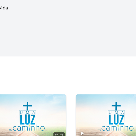
vida
21:53