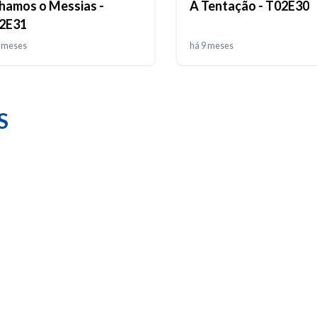
hamos o Messias -
A Tentação - T02E30
2E31
8 meses
há 9 meses
S