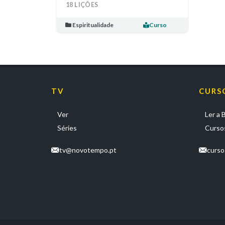
18 LIÇÕES
Espiritualidade
Curso
TV
CURS
Ver
Ler a B
Séries
Cursos
tv@novotempo.pt
curs