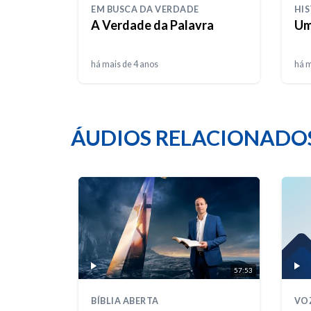
EM BUSCA DA VERDADE
HIS
A Verdade da Palavra
Um
há mais de 4 anos
há m
ÁUDIOS RELACIONADO
57:53
BÍBLIA ABERTA
VO