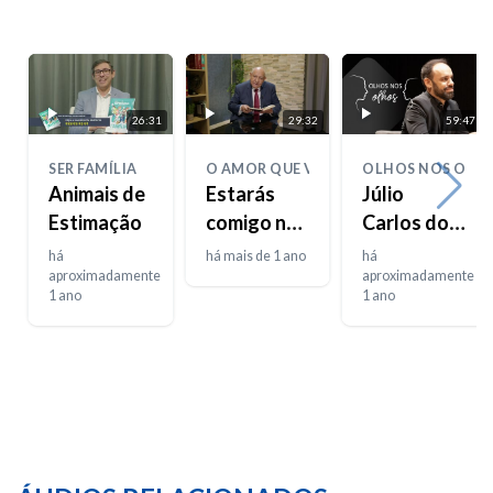
26:31
29:32
59:47
SER FAMÍLIA
O AMOR QUE VIVE
OLHOS NOS OLH
Animais de
Estarás
Júlio
Estimação
comigo no
Carlos dos
paraíso
Santos
há
há mais de 1 ano
há
aproximadamente
aproximadamente
1 ano
1 ano