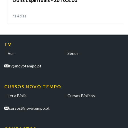
há 4 dias
TV
Ver
Séries
tv@novotempo.pt
CURSOS NOVO TEMPO
Ler a Bíblia
Cursos Bíblicos
cursos@novotempo.pt