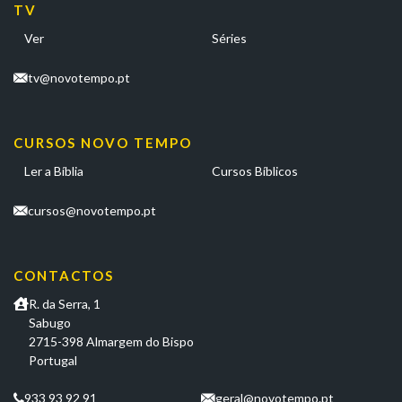
TV
Ver
Séries
tv@novotempo.pt
CURSOS NOVO TEMPO
Ler a Bíblia
Cursos Bíblicos
cursos@novotempo.pt
CONTACTOS
R. da Serra, 1
Sabugo
2715-398 Almargem do Bispo
Portugal
933 93 92 91
geral@novotempo.pt