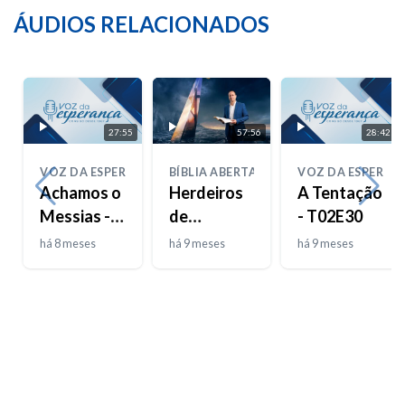
ÁUDIOS RELACIONADOS
27:55
57:56
28:42
VOZ DA ESPERANÇA
BÍBLIA ABERTA
VOZ DA ESPERAN
Achamos o
Herdeiros
A Tentação
Messias -
de
- T02E30
T02E31
Promessas,
há 8 meses
há 9 meses
há 9 meses
Prisioneiros
de
Esperança