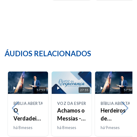
ÁUDIOS RELACIONADOS
57:53
27:55
57:56
BÍBLIA ABERTA
VOZ DA ESPERANÇA
BÍBLIA ABERTA
O
Achamos o
Herdeiros
Verdadeiro
Messias -
de
Josué
T02E31
Promessas,
há 8 meses
há 8 meses
há 9 meses
Prisioneiros