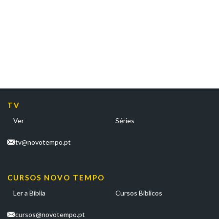
de
Esperança
TV
Ver
Séries
tv@novotempo.pt
CURSOS NOVO TEMPO
Ler a Bíblia
Cursos Bíblicos
cursos@novotempo.pt