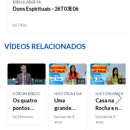
BÍBLIA ABERTA
Dons Espirituais - 26T03E06
há 7 dias
VÍDEOS RELACIONADOS
27:25
4:31
3:50
FÓRUM BÍBLICO
HISTÓRIAS DA BIBLIA
HISTÓRIAS DA BI
Os quatro
Uma
Casa na
pontos
grande
Rocha e na
cardeais na
panela
Areia
há 10 meses
há mais de 4
há mais de 4
Biblia
anos
anos