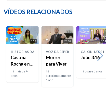
VÍDEOS RELACIONADOS
3:50
28:00
6:51
HISTÓRIAS DA BIBLIA
VOZ DA ESPERANÇA
CAIXINHA DE HIS
Casa na
Morrer
João 3:16
Rocha e na
para Viver
Areia
há mais de 4
há
há quase 3 anos
anos
aproximadamente
1 ano