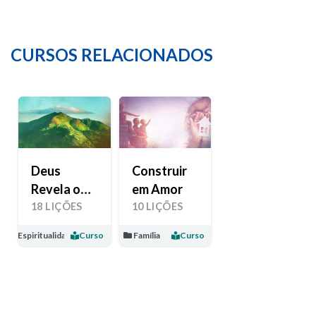
CURSOS RELACIONADOS
Deus
Construir
Revela o
em Amor
Seu Amor
18 LIÇÕES
10 LIÇÕES
Espiritualidade
Curso
Família
Curso