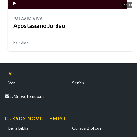
21:24
PALAVRA VIVA
Apostasia no Jordão
há 4 dias
TV
Ver
Séries
tv@novotempo.pt
CURSOS NOVO TEMPO
Ler a Bíblia
Cursos Bíblicos