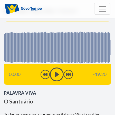
Início
Rádio
Palavra Viva
O Santuário
00:00
-19:20
PALAVRA VIVA
O Santuário
Todas as semanas, o programa Palavra Viva traz-lhe