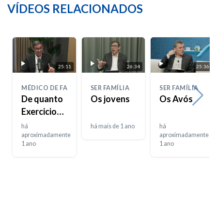
VÍDEOS RELACIONADOS
25:11
26:34
25:36
MÉDICO DE FAMÍLIA
SER FAMÍLIA
SER FAMÍLIA
De quanto
Os jovens
Os Avós
Exercicio
Físico
há
há mais de 1 ano
há
necessito
aproximadamente
aproximadamente
1 ano
1 ano