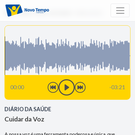
Início
Rádio
Diário da Saúde
Cuidar da Voz
00:00
-03:21
DIÁRIO DA SAÚDE
Cuidar da Voz
A nossa voz é uma ferramenta poderosa e única, que