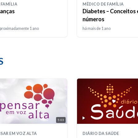
 FAMÍLIA
MÉDICO DE FAMÍLIA
nanças
Diabetes – Conceitos 
números
aproximadamente 1 ano
há mais de 1 ano
S
5:03
SAR EM VOZ ALTA
DIÁRIO DA SAÚDE