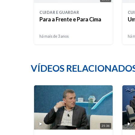
CUIDAR E GUARDAR
CU
Para a Frente e Para Cima
Um
há mais de 3 anos
há m
VÍDEOS RELACIONADO
25:36