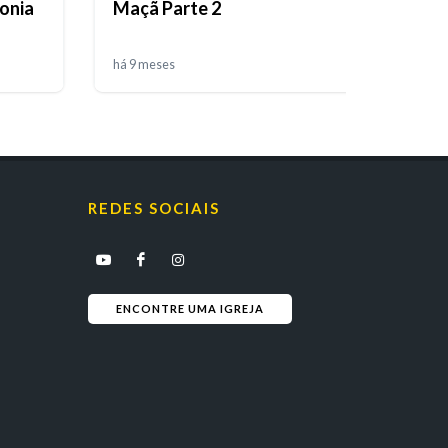
onia
Maçã Parte 2
Jejum
T02E
há 9 meses
há 9 m
REDES SOCIAIS
ENCONTRE UMA IGREJA