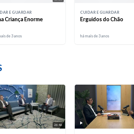
IDAR E GUARDAR
CUIDAR E GUARDAR
a Criança Enorme
Erguidos do Chão
ais de 3 anos
há mais de 3 anos
S
26:46