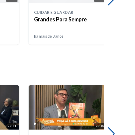
CUIDAR E GUARDAR
CUIDA
Grandes Para Sempre
A Fra
há mais de 3 anos
há mais
27:44
28:16