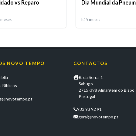
idado vs Reparo
Dia Mundial da Pneum
9 meses
há 9 meses
OS NOVO TEMPO
CONTACTOS
íblia
R. da Serra, 1
Sabugo
 Bíblicos
2715-398 Almargem do Bispo
Portugal
os@novotempo.pt
933 93 92 91
geral@novotempo.pt