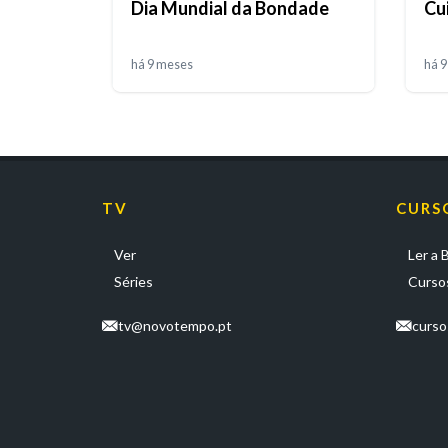
Dia Mundial da Bondade
Cu
há 9 meses
há 
TV
CURS
Ver
Ler a B
Séries
Cursos
tv@novotempo.pt
curs