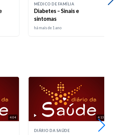
MÉDICO DE FAMÍLIA
ENFRE
e
Diabetes – Sinais e
O Qu
sintomas
Dor
há mais de 1 ano
há apr
4:04
4:13
DIÁRIO DA SAÚDE
MÉDIC