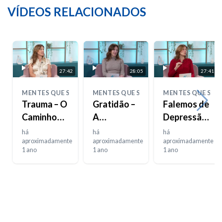
VÍDEOS RELACIONADOS
27:42
28:05
27:41
MENTES QUE SENTEM
MENTES QUE SENTEM
MENTES QUE SEN
Trauma – O
Gratidão –
Falemos de
Caminho
A
Depressão
de
Importância
– Parte 2
há
há
há
Regresso –
aproximadamente
dos
aproximadamente
aproximadamente
1 ano
1 ano
1 ano
Parte 2
Pequenos
Gestos