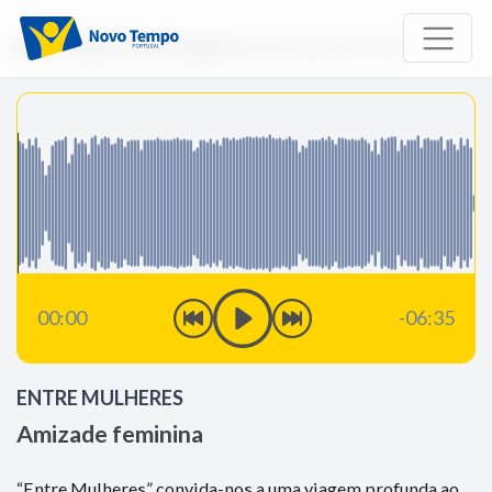
Início
Rádio
Entre Mulheres
Amizade feminina
00:00
-06:35
ENTRE MULHERES
Amizade feminina
“Entre Mulheres” convida-nos a uma viagem profunda ao