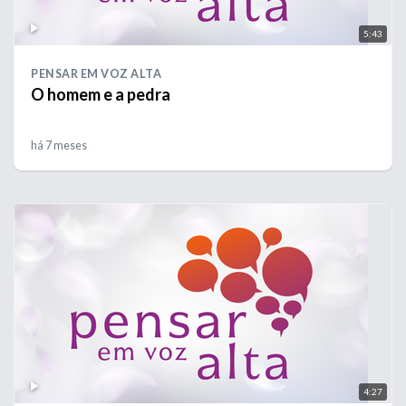
5:43
PENSAR EM VOZ ALTA
O homem e a pedra
há 7 meses
4:27