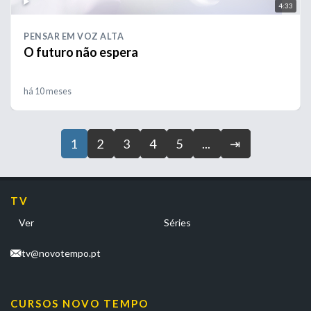
4:33
PENSAR EM VOZ ALTA
O futuro não espera
há 10 meses
1
2
3
4
5
...
⇥
TV
Ver
Séries
tv@novotempo.pt
CURSOS NOVO TEMPO