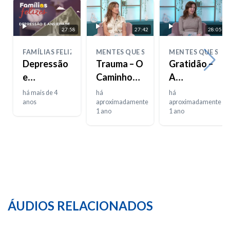
27:58
27:42
28:05
FAMÍLIAS FELIZES
MENTES QUE SENTEM
MENTES QUE SEN
Depressão
Trauma – O
Gratidão –
e
Caminho
A
Ansiedade
de
Importância
há mais de 4
há
há
anos
Regresso –
aproximadamente
dos
aproximadamente
1 ano
1 ano
Parte 2
Pequenos
Gestos
ÁUDIOS RELACIONADOS