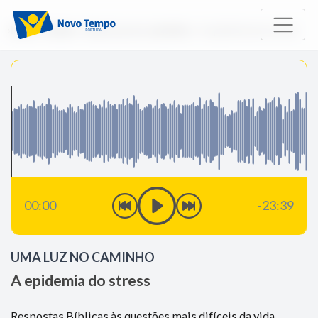
Início
Rádio
Uma Luz no caminho
A epidemia do stress
00:00
-23:39
UMA LUZ NO CAMINHO
A epidemia do stress
Respostas Bíblicas às questões mais difíceis da vida