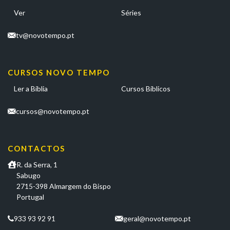
Ver
Séries
tv@novotempo.pt
CURSOS NOVO TEMPO
Ler a Bíblia
Cursos Bíblicos
cursos@novotempo.pt
CONTACTOS
R. da Serra, 1
Sabugo
2715-398 Almargem do Bispo
Portugal
933 93 92 91
geral@novotempo.pt