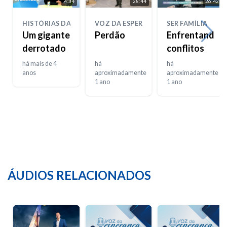
4:34
28:44
26:42
HISTÓRIAS DA BIBLIA
VOZ DA ESPERANÇA
SER FAMÍLIA
Um gigante
Perdão
Enfrentando
derrotado
conflitos
há mais de 4
há
há
anos
aproximadamente
aproximadamente
1 ano
1 ano
ÁUDIOS RELACIONADOS