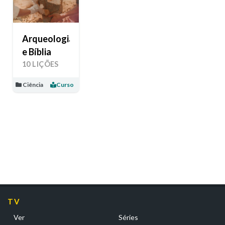
Arqueologia
e Bíblia
10 LIÇÕES
Ciência
Curso
TV
Ver
Séries