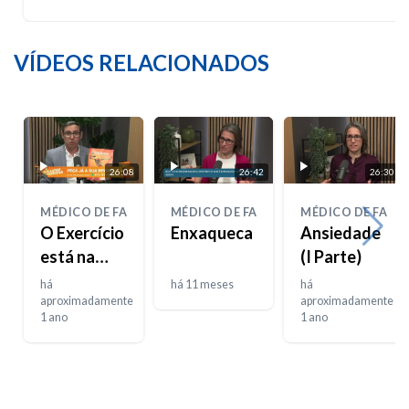
VÍDEOS RELACIONADOS
26:08
26:42
26:30
MÉDICO DE FAMÍLIA
MÉDICO DE FAMÍLIA
MÉDICO DE FAMÍL
O Exercício
Enxaqueca
Ansiedade
está na
(I Parte)
moda
há
há 11 meses
há
aproximadamente
aproximadamente
1 ano
1 ano