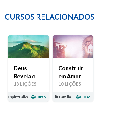
CURSOS RELACIONADOS
Deus
Construir
Revela o
em Amor
Seu Amor
18 LIÇÕES
10 LIÇÕES
Espiritualidade
Curso
Família
Curso