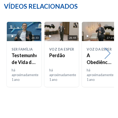
VÍDEOS RELACIONADOS
26:33
28:44
27:24
SER FAMÍLIA
VOZ DA ESPERANÇA
VOZ DA ESPERAN
Testemunho
Perdão
A
de Vida do
Obediência
Casal
da Fé
há
há
há
Barbosa
aproximadamente
aproximadamente
aproximadamente
1 ano
1 ano
1 ano