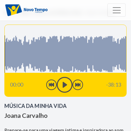
Início
Rádio
Música da Minha Vida
Joana Carvalho
00:00
-38:13
MÚSICA DA MINHA VIDA
Joana Carvalho
Prepare-se para uma viagem íntima e inspiradora ao som