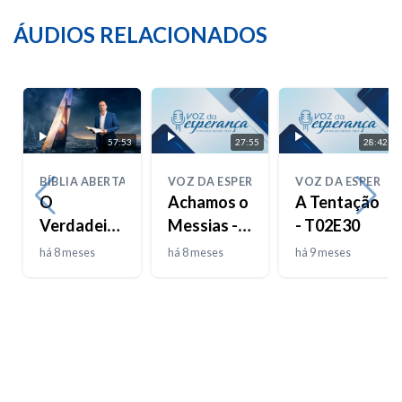
ÁUDIOS RELACIONADOS
57:53
27:55
28:42
BÍBLIA ABERTA
VOZ DA ESPERANÇA
VOZ DA ESPERAN
O
Achamos o
A Tentação
Verdadeiro
Messias -
- T02E30
Josué
T02E31
há 8 meses
há 8 meses
há 9 meses