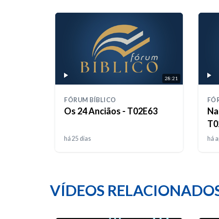
28:21
FÓRUM BÍBLICO
FÓ
Os 24 Anciãos - T02E63
Naz
T0
há 25 dias
há 
VÍDEOS RELACIONADO