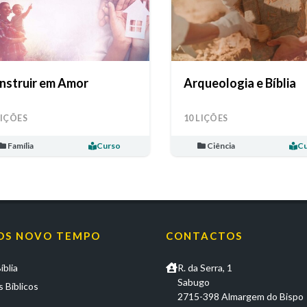
nstruir em Amor
Arqueologia e Bíblia
LIÇÕES
10 LIÇÕES
Família
Curso
Ciência
Cu
OS NOVO TEMPO
CONTACTOS
íblia
R. da Serra, 1
Sabugo
 Bíblicos
2715-398 Almargem do Bispo