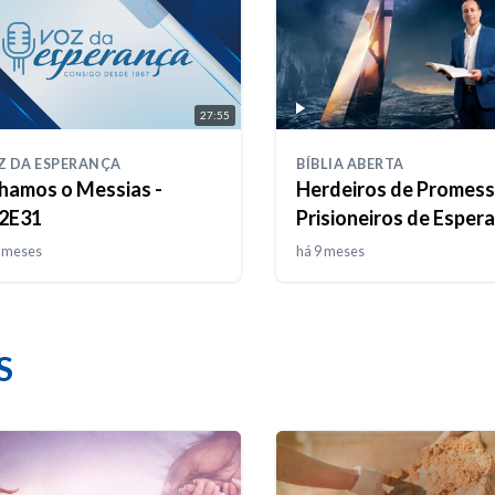
27:55
Z DA ESPERANÇA
BÍBLIA ABERTA
hamos o Messias -
Herdeiros de Promess
2E31
Prisioneiros de Esper
8 meses
há 9 meses
S