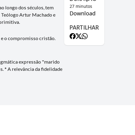
27
minutos
o longo dos séculos, tem
Download
ao Teólogo Artur Machado e
rimitiva.
PARTILHAR
e e o compromisso cristão.
enigmática expressão "marido
. * A relevância da fidelidade