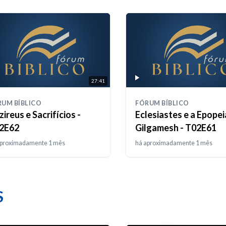
27:41
RUM BÍBLICO
FÓRUM BÍBLICO
ireus e Sacrifícios -
Eclesiastes e a Epopei
2E62
Gilgamesh - T02E61
aproximadamente 1 mês
há aproximadamente 1 mês
S