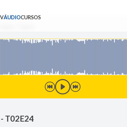
TV
ÁUDIO
CURSOS
 Mulher - T02E24
 - T02E24