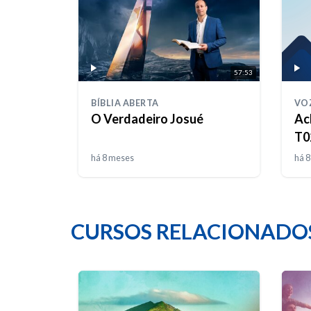
57:53
BÍBLIA ABERTA
VO
O Verdadeiro Josué
Ac
T0
há 8 meses
há 
CURSOS RELACIONADO