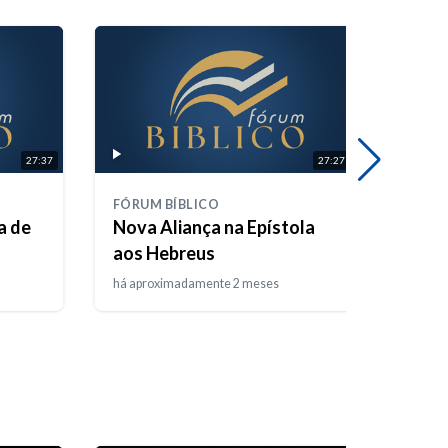
27:37
27:27
FÓRUM BÍBLICO
FÓRUM
a de
Nova Aliança na Epístola
Destr
aos Hebreus
Terr
há aproximadamente 2 meses
há apr