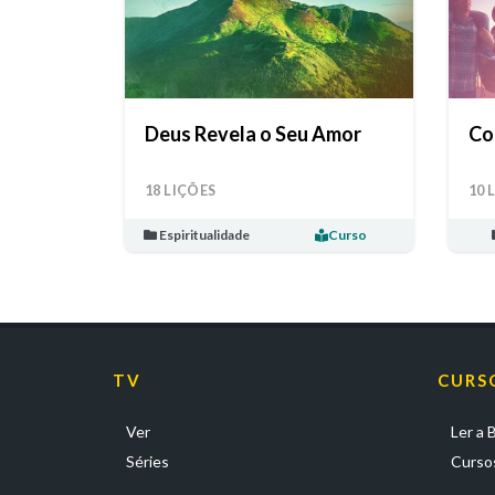
Deus Revela o Seu Amor
Co
18 LIÇÕES
10 
Espiritualidade
Curso
TV
CURS
Ver
Ler a B
Séries
Cursos