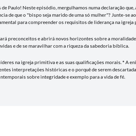
de Paulo! Neste episódio, mergulhamos numa declaração que, a
ência de que o "bispo seja marido de uma só mulher"? Junte-se 
ental para compreender os requisitos de liderança na igreja p
ará preconceitos e abrirá novos horizontes sobre a moralidad
úvidas e de se maravilhar com a riqueza da sabedoria bíblica.
deres na igreja primitiva e as suas qualificações morais. * A 
entes interpretações históricas e o porquê de serem descartadas
 intemporais sobre integridade e exemplo para a vida de fé.