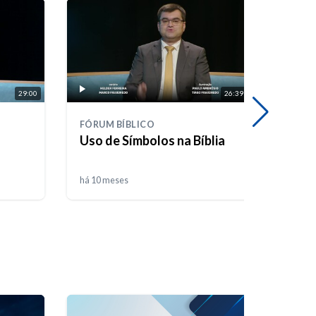
29:00
26:39
FÓRUM BÍBLICO
FÓRUM
Uso de Símbolos na Bíblia
Os q
na Bi
há 10 meses
há 10 