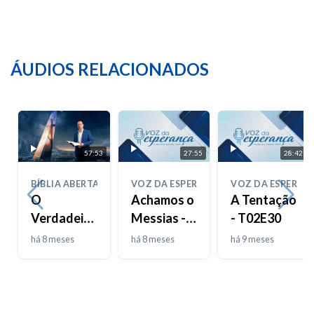
ÁUDIOS RELACIONADOS
57:53
27:55
28:42
BÍBLIA ABERTA
VOZ DA ESPERANÇA
VOZ DA ESPERAN
O
Achamos o
A Tentação
Verdadeiro
Messias -
- T02E30
Josué
T02E31
há 8 meses
há 8 meses
há 9 meses