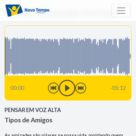
Início
Rádio
Pensar em voz alta
Tipos de Amigos
00:00
-05:12
PENSAR EM VOZ ALTA
Tipos de Amigos
As amizades são pilares na nossa vida, moldando quem