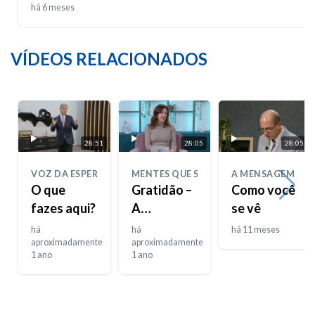
há 6 meses
VÍDEOS RELACIONADOS
28:51
28:05
28:05
VOZ DA ESPERANÇA
MENTES QUE SENTEM
A MENSAGEM
O que
Gratidão –
Como você
fazes aqui?
A
se vê
Importância
há
há
há 11 meses
aproximadamente
dos
aproximadamente
1 ano
1 ano
Pequenos
Gestos