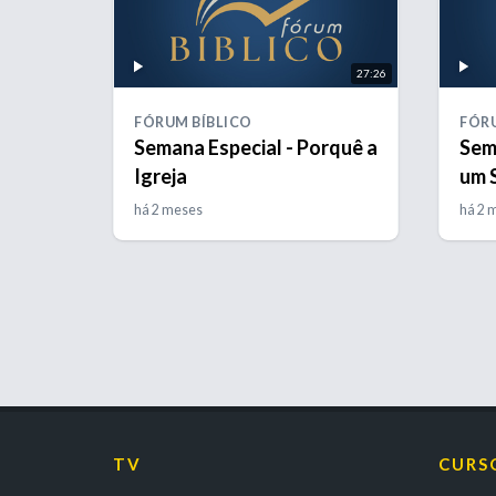
27:26
FÓRUM BÍBLICO
FÓRU
Semana Especial - Porquê a
Sem
Igreja
um 
há 2 meses
há 2 
TV
CURS