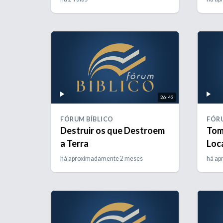
26:43
FÓRUM BÍBLICO
FÓRU
Destruir os que Destroem
Tom
a Terra
Loc
Éde
há aproximadamente 2 meses
há ap