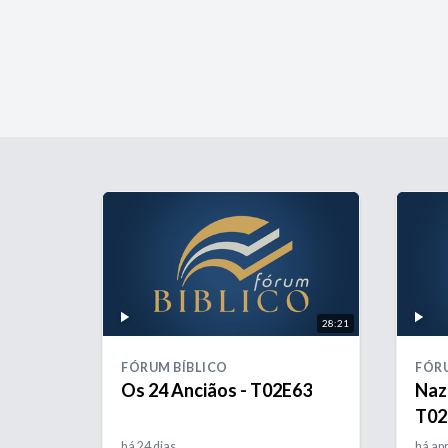
28:21
FÓRUM BÍBLICO
FÓRU
Os 24 Anciãos - T02E63
Nazi
T02
há 24 dias
há ap