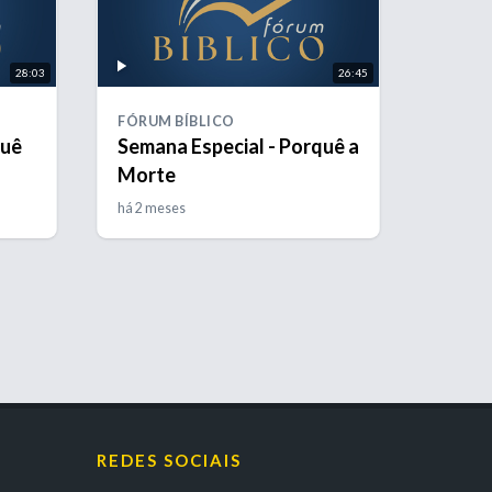
28:03
26:45
FÓRUM BÍBLICO
quê
Semana Especial - Porquê a
Morte
há 2 meses
REDES SOCIAIS