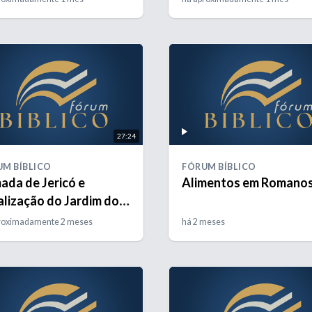
27:24
M BÍBLICO
FÓRUM BÍBLICO
ada de Jericó e
Alimentos em Romanos
alização do Jardim do
n
roximadamente 2 meses
há 2 meses