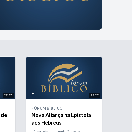
27:37
27:27
FÓRUM BÍBLICO
 de
Nova Aliança na Epístola
aos Hebreus
há aproximadamente 2 meses