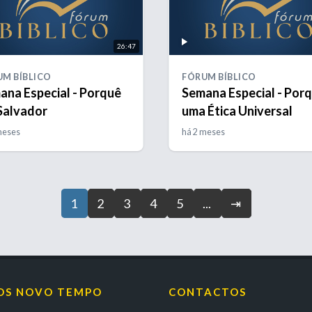
26:47
M BÍBLICO
FÓRUM BÍBLICO
ana Especial - Porquê
Semana Especial - Por
Salvador
uma Ética Universal
meses
há 2 meses
1
2
3
4
5
...
⇥
OS NOVO TEMPO
CONTACTOS