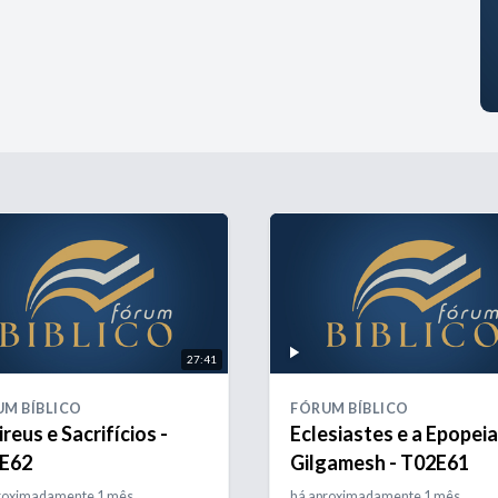
27:41
M BÍBLICO
FÓRUM BÍBLICO
reus e Sacrifícios -
Eclesiastes e a Epopeia
E62
Gilgamesh - T02E61
roximadamente 1 mês
há aproximadamente 1 mês