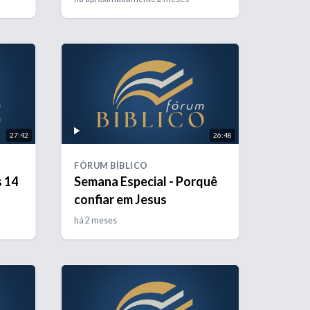
27:42
26:48
FÓRUM BÍBLICO
 14
Semana Especial - Porquê
confiar em Jesus
há 2 meses