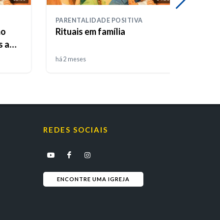
PARENTALIDADE POSITIVA
PAREN
mo
Rituais em família
Olhar
s a
Verd
há 2 meses
há 3 m
REDES SOCIAIS
ENCONTRE UMA IGREJA