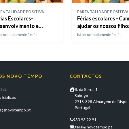
ENTALIDADE POSITIVA
PARENTALIDADE POSITIVA
rias Escolares-
Férias escolares - Ca
senvolvimento e
ajudar os nossos filho
iatividade
crescer
aproximadamente 1 mês
há aproximadamente 1 mês
OS NOVO TEMPO
CONTACTOS
íblia
R. da Serra, 1
Sabugo
 Bíblicos
2715-398 Almargem do Bispo
Portugal
os@novotempo.pt
933 93 92 91
geral@novotempo.pt