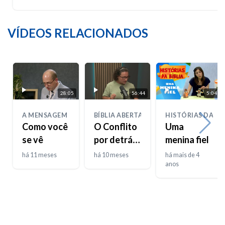
VÍDEOS RELACIONADOS
28:05
56:44
5:04
A MENSAGEM
BÍBLIA ABERTA
HISTÓRIAS DA BI
Como você
O Conflito
Uma
se vê
por detrás
menina fiel
de Todos
há 11 meses
há 10 meses
há mais de 4
os
anos
Conflitos