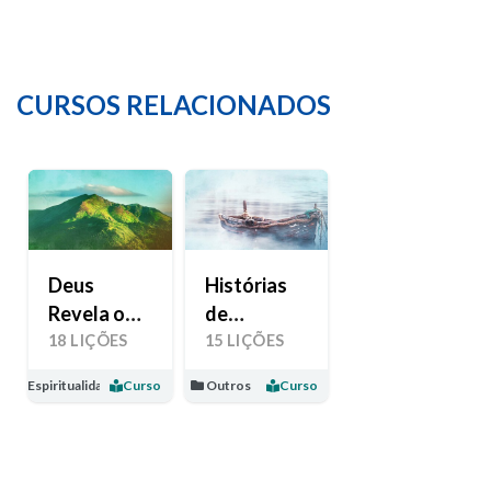
CURSOS RELACIONADOS
Deus
Histórias
Revela o
de
Seu Amor
Esperança
18 LIÇÕES
15 LIÇÕES
Espiritualidade
Curso
Outros
Curso