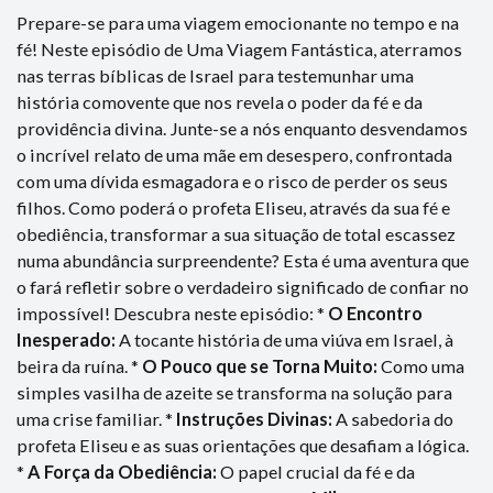
Prepare-se para uma viagem emocionante no tempo e na
fé! Neste episódio de Uma Viagem Fantástica, aterramos
nas terras bíblicas de Israel para testemunhar uma
história comovente que nos revela o poder da fé e da
providência divina. Junte-se a nós enquanto desvendamos
o incrível relato de uma mãe em desespero, confrontada
com uma dívida esmagadora e o risco de perder os seus
filhos. Como poderá o profeta Eliseu, através da sua fé e
obediência, transformar a sua situação de total escassez
numa abundância surpreendente? Esta é uma aventura que
o fará refletir sobre o verdadeiro significado de confiar no
impossível! Descubra neste episódio: *
O Encontro
Inesperado:
A tocante história de uma viúva em Israel, à
beira da ruína. *
O Pouco que se Torna Muito:
Como uma
simples vasilha de azeite se transforma na solução para
uma crise familiar. *
Instruções Divinas:
A sabedoria do
profeta Eliseu e as suas orientações que desafiam a lógica.
*
A Força da Obediência:
O papel crucial da fé e da