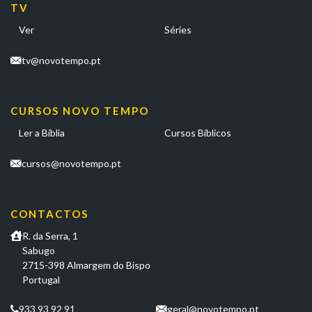
TV
Ver
Séries
tv@novotempo.pt
CURSOS NOVO TEMPO
Ler a Bíblia
Cursos Bíblicos
cursos@novotempo.pt
CONTACTOS
R. da Serra, 1
Sabugo
2715-398 Almargem do Bispo
Portugal
933 93 92 91
geral@novotempo.pt