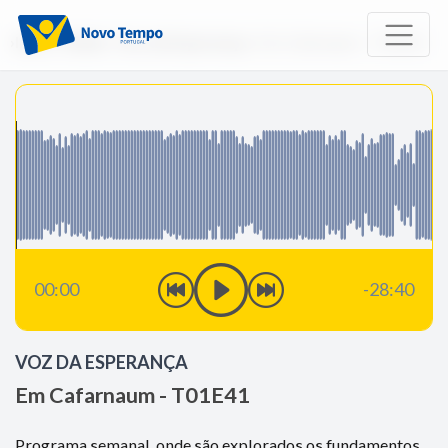
Início
Rádio
Voz da Esperança
Em Cafarnaum - T01E41
00:00
-28:40
VOZ DA ESPERANÇA
Em Cafarnaum - T01E41
Programa semanal, onde são explorados os fundamentos