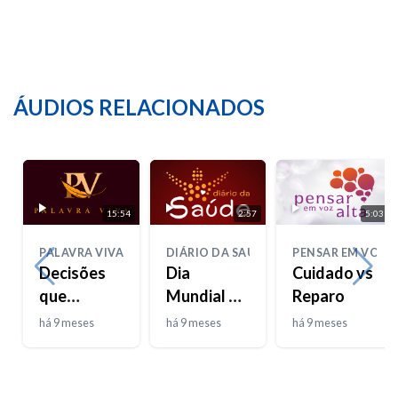
ÁUDIOS RELACIONADOS
15:54
2:57
5:03
PALAVRA VIVA
DIÁRIO DA SAÚDE
PENSAR EM VOZ 
Decisões
Dia
Cuidado vs
que
Mundial da
Reparo
moldam
Bondade
há 9 meses
há 9 meses
há 9 meses
destinos