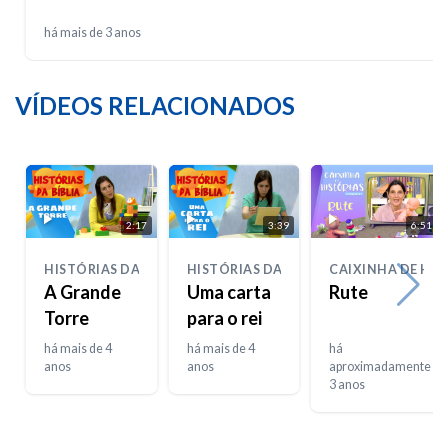
há mais de 3 anos
VÍDEOS RELACIONADOS
2:17
3:39
6:51
HISTÓRIAS DA BIBLIA
HISTÓRIAS DA BIBLIA
CAIXINHA DE HIS
A Grande
Uma carta
Rute
Torre
para o rei
há mais de 4
há mais de 4
há
anos
anos
aproximadamente
3 anos