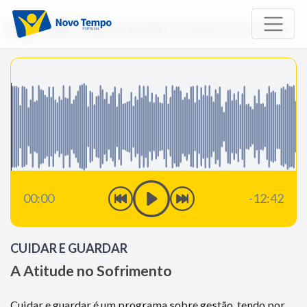
Início
Rádio
Cuidar e Guardar
A Atitude no Sofrimento
00:00
-12:42
CUIDAR E GUARDAR
A Atitude no Sofrimento
Cuidar e guardar é um programa sobre gestão, tendo por