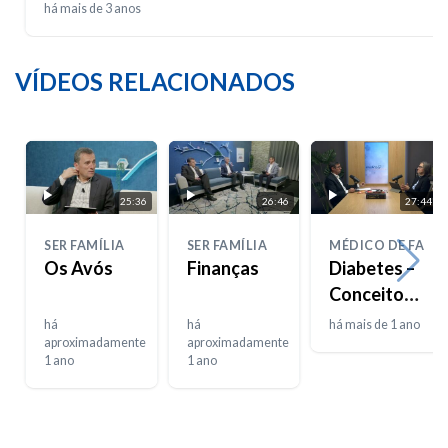
há mais de 3 anos
VÍDEOS RELACIONADOS
25:36
26:46
27:44
SER FAMÍLIA
SER FAMÍLIA
MÉDICO DE FAMÍL
Os Avós
Finanças
Diabetes –
Conceitos
e números
há
há
há mais de 1 ano
aproximadamente
aproximadamente
1 ano
1 ano