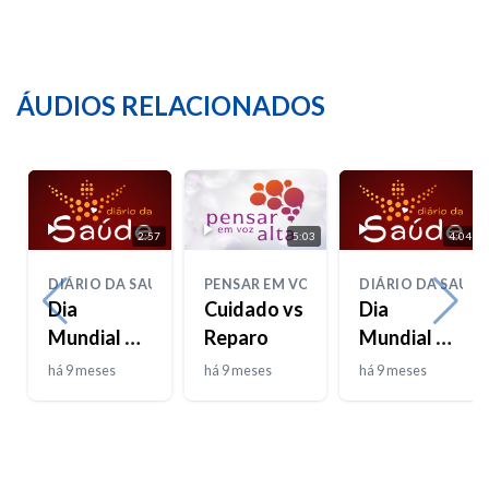
ÁUDIOS RELACIONADOS
2:57
5:03
4:04
DIÁRIO DA SAÚDE
PENSAR EM VOZ ALTA
DIÁRIO DA SAÚDE
Dia
Cuidado vs
Dia
Mundial da
Reparo
Mundial da
Bondade
Pneumonia
há 9 meses
há 9 meses
há 9 meses