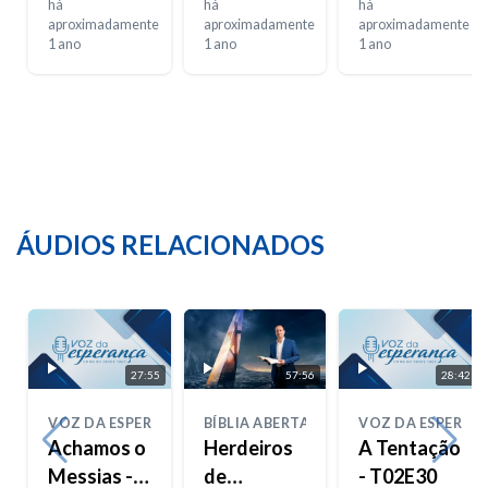
mal?
há
há
há
aproximadamente
aproximadamente
aproximadamente
1 ano
1 ano
1 ano
ÁUDIOS RELACIONADOS
27:55
57:56
28:42
VOZ DA ESPERANÇA
BÍBLIA ABERTA
VOZ DA ESPERAN
Achamos o
Herdeiros
A Tentação
Messias -
de
- T02E30