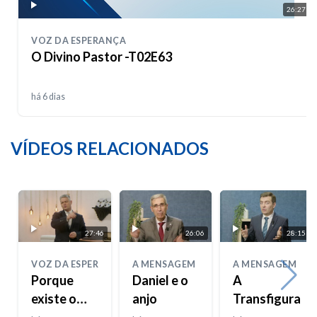
26:27
VOZ DA ESPERANÇA
O Divino Pastor -T02E63
há 6 dias
VÍDEOS RELACIONADOS
27:46
26:06
28:15
VOZ DA ESPERANÇA
A MENSAGEM
A MENSAGEM
Porque
Daniel e o
A
existe o
anjo
Transfiguraçã