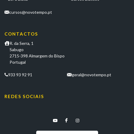
cursos@novotempo.pt
CONTACTOS
R. da Serra, 1
Sabugo
2715-398 Almargem do Bispo
Portugal
933 93 92 91
geral@novotempo.pt
REDES SOCIAIS