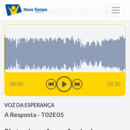
Início
Rádio
Voz da Esperança
A Resposta - T02E05
00:00
-25:20
VOZ DA ESPERANÇA
A Resposta - T02E05