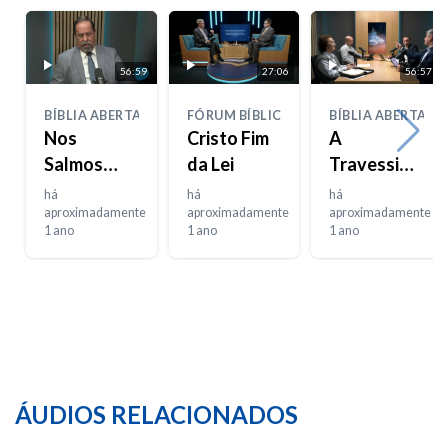
56:59
27:06
56:57
BÍBLIA ABERTA
FÓRUM BÍBLICO
BÍBLIA ABERTA
Nos
Cristo Fim
A
Salmos
da Lei
Travessia
(parte 2)
do Mar
há
há
há
aproximadamente
aproximadamente
Vermelho
aproximadamente
1 ano
1 ano
1 ano
ÁUDIOS RELACIONADOS