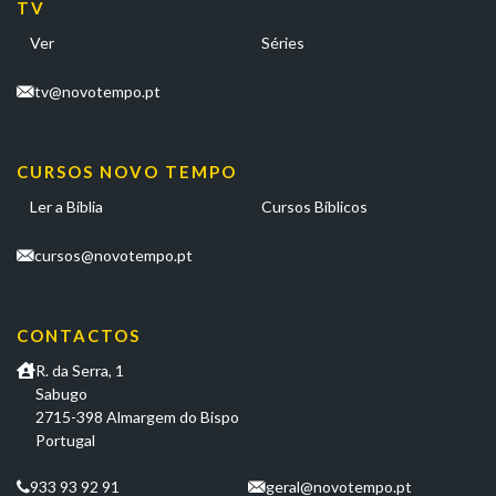
TV
Ver
Séries
tv@novotempo.pt
CURSOS NOVO TEMPO
Ler a Bíblia
Cursos Bíblicos
cursos@novotempo.pt
CONTACTOS
R. da Serra, 1
Sabugo
2715-398 Almargem do Bispo
Portugal
933 93 92 91
geral@novotempo.pt