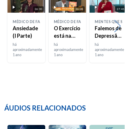
26:30
26:08
27:41
MÉDICO DE FAMÍLIA
MÉDICO DE FAMÍLIA
MENTES QUE SEN
Ansiedade
O Exercício
Falemos de
(I Parte)
está na
Depressão
moda
– Parte 2
há
há
há
aproximadamente
aproximadamente
aproximadamente
1 ano
1 ano
1 ano
ÁUDIOS RELACIONADOS