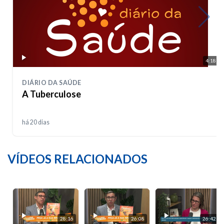
4:18
DIÁRIO DA SAÚDE
A Tuberculose
há 20 dias
VÍDEOS RELACIONADOS
28:16
26:08
26:42