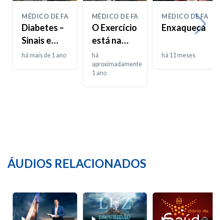
MÉDICO DE FAMÍLIA
MÉDICO DE FAMÍLIA
MÉDICO DE FAMÍL
Diabetes –
O Exercício
Enxaqueca
Sinais e
está na
sintomas
moda
há mais de 1 ano
há
há 11 meses
aproximadamente
1 ano
ÁUDIOS RELACIONADOS