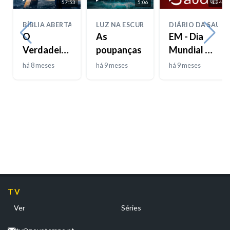
57:53
5:06
4:24
BÍBLIA ABERTA
LUZ NA ESCURIDÃO
DIÁRIO DA SAÚDE
O
As
EM - Dia
Verdadeiro
poupanças
Mundial da
Josué
DPOC
há 8 meses
há 9 meses
há 9 meses
TV
Ver
Séries