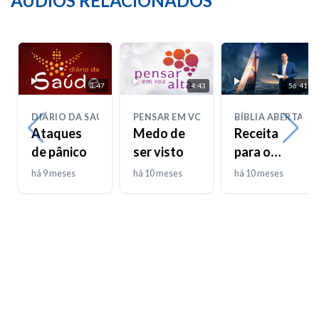
ÁUDIOS RELACIONADOS
3:47
4:43
56:41
DIÁRIO DA SAÚDE
PENSAR EM VOZ ALTA
BÍBLIA ABERTA
Ataques
Medo de
Receita
de pânico
ser visto
para o
Sucesso
há 9 meses
há 10 meses
há 10 meses