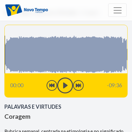
Início
Rádio
Palavras e Virtudes
Coragem
00:00
-09:36
PALAVRAS E VIRTUDES
Coragem
Rubrica semanal, centrada na etimologia e no significado