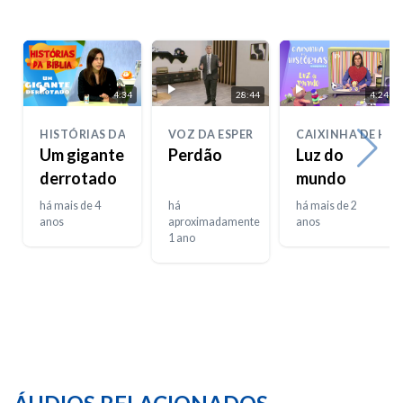
4:34
28:44
4:24
HISTÓRIAS DA BIBLIA
VOZ DA ESPERANÇA
CAIXINHA DE HIS
Um gigante
Perdão
Luz do
derrotado
mundo
há mais de 4
há
há mais de 2
anos
aproximadamente
anos
1 ano