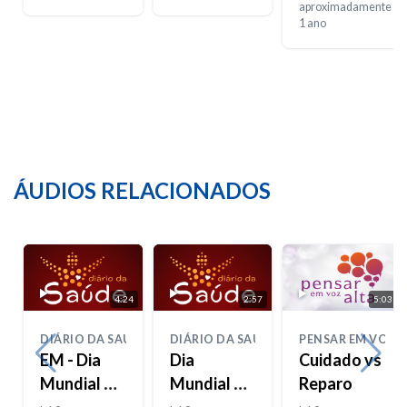
necessito
aproximadamente
1 ano
ÁUDIOS RELACIONADOS
4:24
2:57
5:03
DIÁRIO DA SAÚDE
DIÁRIO DA SAÚDE
PENSAR EM VOZ 
EM - Dia
Dia
Cuidado vs
Mundial da
Mundial da
Reparo