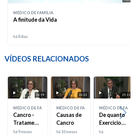
MÉDICO DE FAMÍLIA
A finitude da Vida
há 8 dias
VÍDEOS RELACIONADOS
26:59
26:22
25:11
MÉDICO DE FAMÍLIA
MÉDICO DE FAMÍLIA
MÉDICO DE FAMÍL
Cancro -
Causas de
De quanto
Tratamentos
Cancro
Exercicio
Convencionais
Físico
há 9 meses
há 10 meses
há