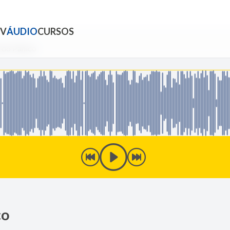
TV
ÁUDIO
CURSOS
l do Pânico
co