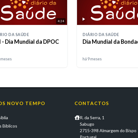
4:24
RIO DA SAÚDE
DIÁRIO DA SAÚDE
 - Dia Mundial da DPOC
Dia Mundial da Bonda
9 meses
há 9 meses
OS NOVO TEMPO
CONTACTOS
íblia
R. da Serra, 1
Sabugo
 Bíblicos
2715-398 Almargem do Bispo
Portugal