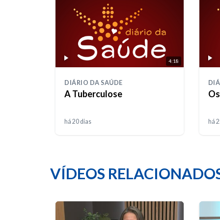
4:18
DIÁRIO DA SAÚDE
DIÁ
A Tuberculose
Os
há 20 dias
há 2
VÍDEOS RELACIONADO