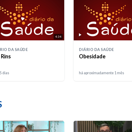
4:34
RIO DA SAÚDE
DIÁRIO DA SAÚDE
 Rins
Obesidade
5 dias
há aproximadamente 1 mês
S