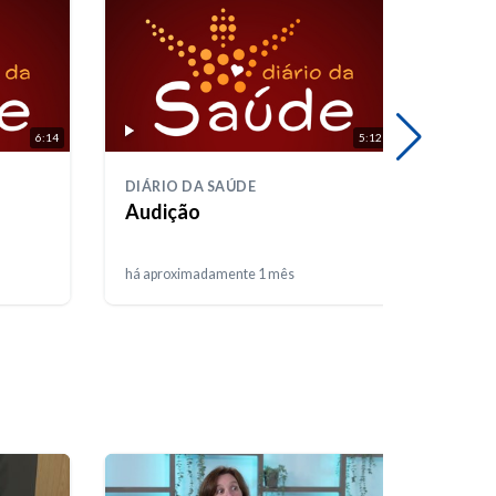
6:14
5:12
DIÁRIO DA SAÚDE
DIÁRI
Audição
Saúd
há aproximadamente 1 mês
há apr