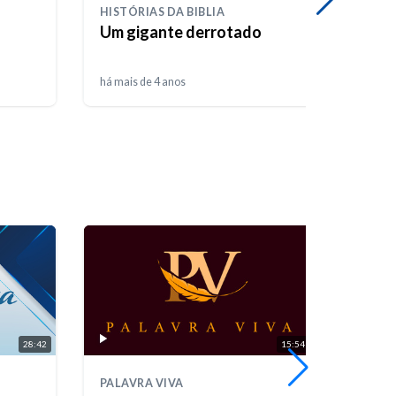
HISTÓRIAS DA BIBLIA
HISTÓ
Um gigante derrotado
Uma 
há mais de 4 anos
há mais
28:42
15:54
PALAVRA VIVA
FÓRUM