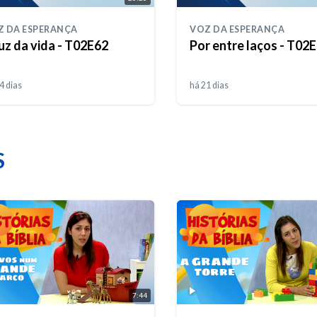
Z DA ESPERANÇA
VOZ DA ESPERANÇA
uz da vida - T02E62
Por entre laços - T02
4 dias
há 21 dias
S
7:44