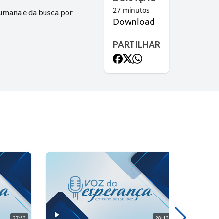
27
minutos
humana e da busca por
Download
PARTILHAR
27:53
28:13