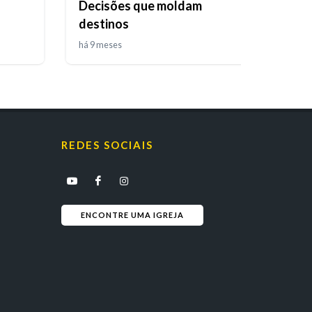
Decisões que moldam
Casa
destinos
- T0
há 9 meses
há 9 m
REDES SOCIAIS
ENCONTRE UMA IGREJA