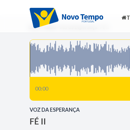
Início
Rádio
Voz da Esperança
FÉ II
00:00
VOZ DA ESPERANÇA
FÉ II