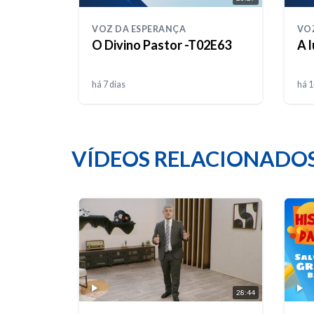
VOZ DA ESPERANÇA
VO
O Divino Pastor -T02E63
A l
há 7 dias
há 1
VÍDEOS RELACIONADO
28:44