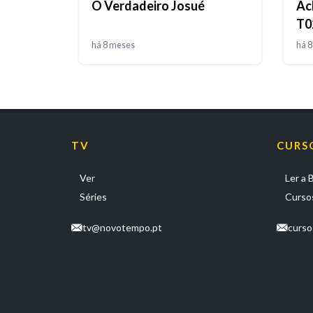
O Verdadeiro Josué
Ac
T0
há 8 meses
há 
TV
CURS
Ver
Ler a B
Séries
Cursos
tv@novotempo.pt
curs