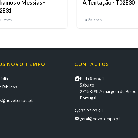
hamos o Messias -
A Tentação - T02E30
2E31
8 meses
há 9 meses
OS NOVO TEMPO
CONTACTOS
íblia
R. da Serra, 1
Sabugo
 Bíblicos
2715-398 Almargem do Bispo
Portugal
os@novotempo.pt
933 93 92 91
geral@novotempo.pt