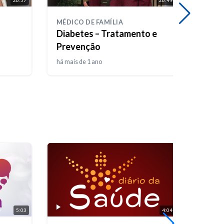
MÉDICO DE FAMÍLIA
MÉDIC
Diabetes – Tratamento e
Obes
Prevenção
há mais de 1 ano
há apr
5:03
4:04