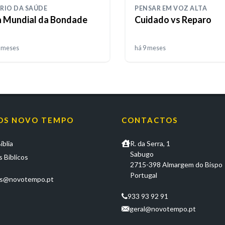
RIO DA SAÚDE
PENSAR EM VOZ ALTA
a Mundial da Bondade
Cuidado vs Reparo
9 meses
há 9 meses
OS NOVO TEMPO
CONTACTOS
íblia
R. da Serra, 1
Sabugo
 Bíblicos
2715-398 Almargem do Bispo
Portugal
os@novotempo.pt
933 93 92 91
geral@novotempo.pt