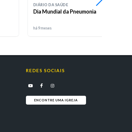
DIÁRIO DA SAÚDE
DIÁRI
Dia Mundial da Pneumonia
Maçã
há 9 meses
há 9 m
REDES SOCIAIS
ENCONTRE UMA IGREJA