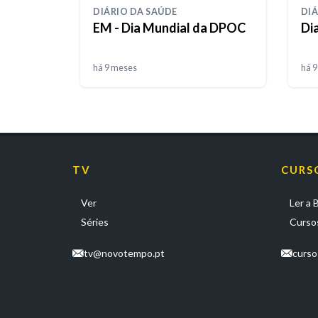
DIÁRIO DA SAÚDE
DIÁ
EM - Dia Mundial da DPOC
Di
há 9 meses
há 
TV
CURS
Ver
Ler a B
Séries
Cursos
tv@novotempo.pt
curs