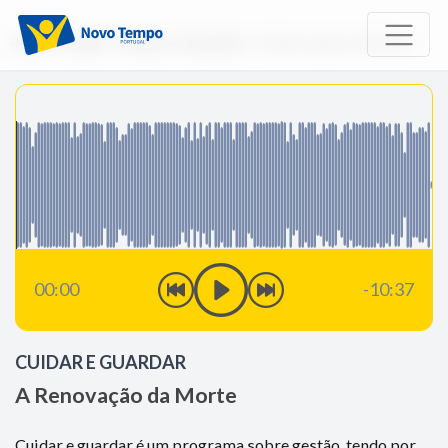
Início
Rádio
Cuidar e Guardar
A Renovação da Morte
00:00
-10:37
CUIDAR E GUARDAR
A Renovação da Morte
Cuidar e guardar é um programa sobre gestão, tendo por