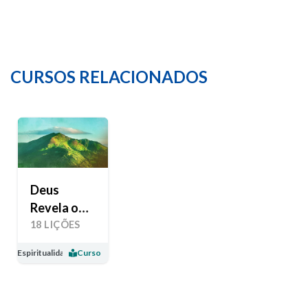
CURSOS RELACIONADOS
Deus
Revela o
Seu Amor
18 LIÇÕES
Espiritualidade
Curso