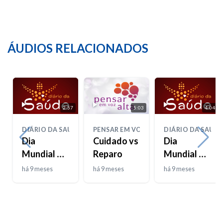
ÁUDIOS RELACIONADOS
2:57
5:03
4:04
DIÁRIO DA SAÚDE
PENSAR EM VOZ ALTA
DIÁRIO DA SAÚDE
Dia
Cuidado vs
Dia
Mundial da
Reparo
Mundial da
Bondade
Pneumonia
há 9 meses
há 9 meses
há 9 meses