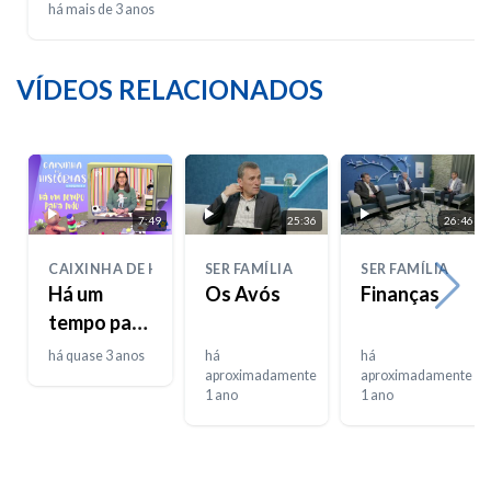
há mais de 3 anos
VÍDEOS RELACIONADOS
7:49
25:36
26:46
CAIXINHA DE HISTÓRIAS
SER FAMÍLIA
SER FAMÍLIA
Há um
Os Avós
Finanças
tempo para
tudo
há quase 3 anos
há
há
aproximadamente
aproximadamente
1 ano
1 ano