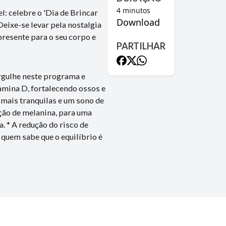
4
minutos
l: celebre o 'Dia de Brincar
Download
Deixe-se levar pela nostalgia
 presente para o seu corpo e
PARTILHAR
rgulhe neste programa e
amina D, fortalecendo ossos e
 mais tranquilas e um sono de
ução de melanina, para uma
. * A redução do risco de
quem sabe que o equilíbrio é