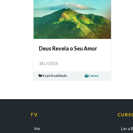
Deus Revela o Seu Amor
18 LIÇÕES
Espiritualidade
Curso
TV
CURS
Ver
Ler a B