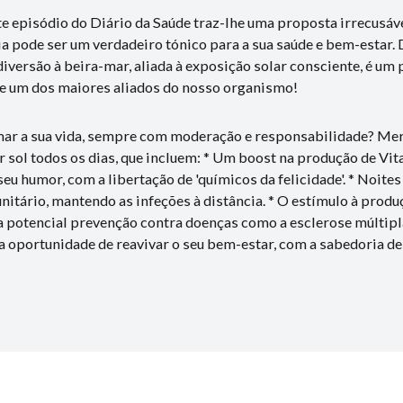
te episódio do Diário da Saúde traz-lhe uma proposta irrecusáve
a pode ser um verdadeiro tónico para a sua saúde e bem-estar. 
diversão à beira-mar, aliada à exposição solar consciente, é um
de um dos maiores aliados do nosso organismo!
rmar a sua vida, sempre com moderação e responsabilidade? Me
r sol todos os dias, que incluem: * Um boost na produção de Vit
u humor, com a libertação de 'químicos da felicidade'. * Noites
nitário, mantendo as infeções à distância. * O estímulo à prod
 potencial prevenção contra doenças como a esclerose múltipla
 oportunidade de reavivar o seu bem-estar, com a sabedoria de 