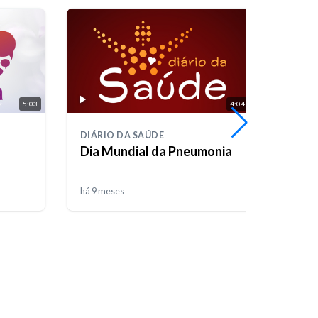
5:03
4:04
DIÁRIO DA SAÚDE
DIÁRI
Dia Mundial da Pneumonia
Maçã
há 9 meses
há 9 m