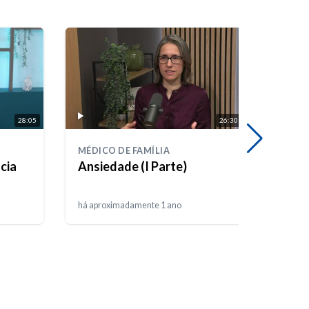
28:05
26:30
MÉDICO DE FAMÍLIA
MÉDIC
ncia
Ansiedade (I Parte)
De qu
nece
há aproximadamente 1 ano
há apr