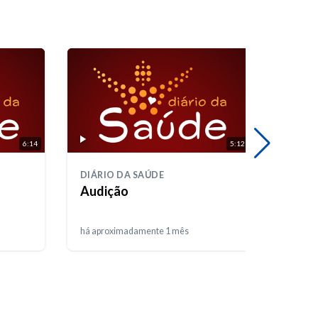
6:14
5:12
DIÁRIO DA SAÚDE
DIÁRI
Audição
Saúd
há aproximadamente 1 mês
há apr