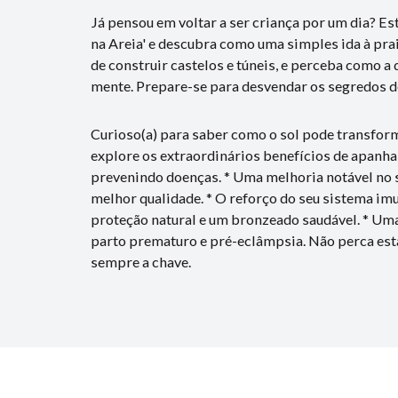
Já pensou em voltar a ser criança por um dia? Es
na Areia' e descubra como uma simples ida à prai
de construir castelos e túneis, e perceba como a 
mente. Prepare-se para desvendar os segredos 
Curioso(a) para saber como o sol pode transfo
explore os extraordinários benefícios de apanha
prevenindo doenças. * Uma melhoria notável no se
melhor qualidade. * O reforço do seu sistema imu
proteção natural e um bronzeado saudável. * Uma
parto prematuro e pré-eclâmpsia. Não perca esta
sempre a chave.