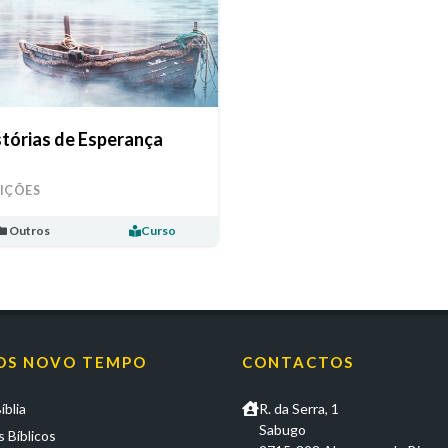
stórias de Esperança
LIÇÕES
Outros
Curso
OS NOVO TEMPO
CONTACTOS
íblia
R. da Serra, 1
Sabugo
 Bíblicos