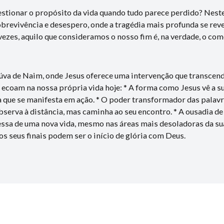
uestionar o propósito da vida quando tudo parece perdido? Nest
revivência e desespero, onde a tragédia mais profunda se reve
ezes, aquilo que consideramos o nosso fim é, na verdade, o com
iúva de Naim, onde Jesus oferece uma intervenção que transcen
 ecoam na nossa própria vida hoje: * A forma como Jesus vê a s
a que se manifesta em ação. * O poder transformador das palavr
serva à distância, mas caminha ao seu encontro. * A ousadia de 
ssa de uma nova vida, mesmo nas áreas mais desoladoras da sua
 seus finais podem ser o início de glória com Deus.