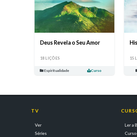
Deus Revela o Seu Amor
Hi
18 LIÇÕES
15 
Espiritualidade
Curso
TV
CURS
Ver
Ler a B
Séries
Cursos