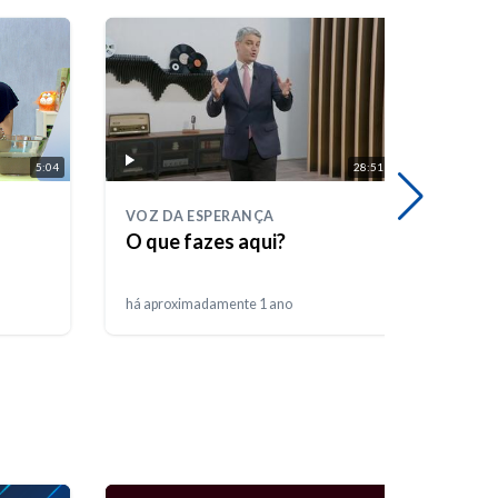
5:04
28:51
VOZ DA ESPERANÇA
A ME
O que fazes aqui?
Como
há aproximadamente 1 ano
há 11 