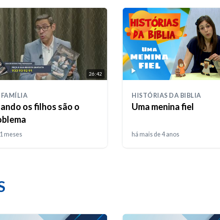
26:42
 FAMÍLIA
HISTÓRIAS DA BIBLIA
ando os filhos são o
Uma menina fiel
oblema
11 meses
há mais de 4 anos
S