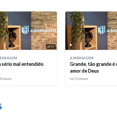
26:53
MENSAGEM
A MENSAGEM
 sério mal entendido
Grande, tão grande é 
amor de Deus
10 meses
há 11 meses
S