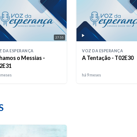
27:55
Z DA ESPERANÇA
VOZ DA ESPERANÇA
hamos o Messias -
A Tentação - T02E30
2E31
8 meses
há 9 meses
S