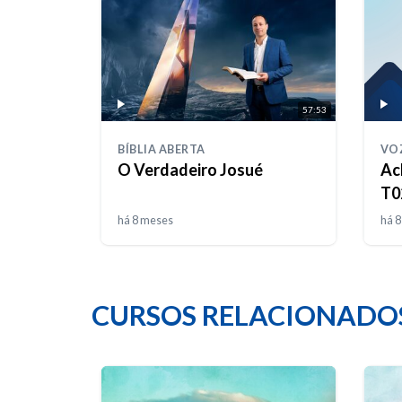
57:53
BÍBLIA ABERTA
VO
O Verdadeiro Josué
Ac
T0
há 8 meses
há 
CURSOS RELACIONADO