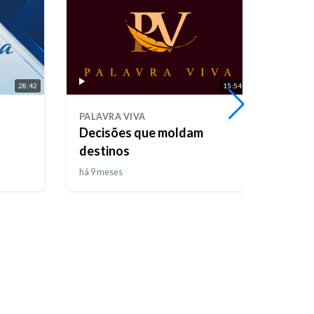
28:42
15:54
PALAVRA VIVA
FÓRUM
Decisões que moldam
Casa
destinos
- T0
há 9 meses
há 9 m