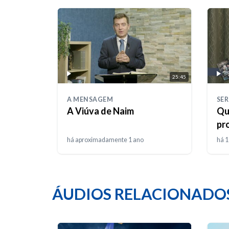
25:45
A MENSAGEM
SER
A Viúva de Naim
Qu
pr
há aproximadamente 1 ano
há 
ÁUDIOS RELACIONADO