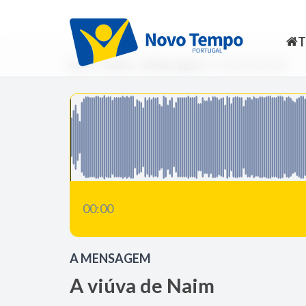
Início
Rádio
A Mensagem
A viúva de Naim
00:00
A MENSAGEM
A viúva de Naim