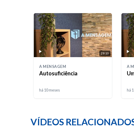
29:10
A MENSAGEM
A 
Autosuficiência
Um
há 10 meses
há 
VÍDEOS RELACIONADO