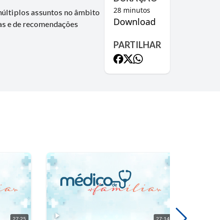
28
minutos
múltiplos assuntos no âmbito
Download
cas e de recomendações
PARTILHAR
27:25
27:14