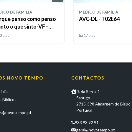
ICO DE FAMÍLIA
MÉDICO DE FAMÍLIA
rque penso como penso
AVC-DL - T02E64
into o que sinto-VF -
1E65
0 dias
há 17 dias
OS NOVO TEMPO
CONTACTOS
íblia
R. da Serra, 1
Sabugo
 Bíblicos
2715-398 Almargem do Bispo
Portugal
os@novotempo.pt
933 93 92 91
geral@novotempo.pt