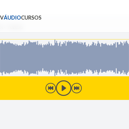
TV
ÁUDIO
CURSOS
CN - T02E56