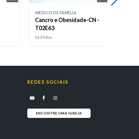
MÉDICO DE FAMÍLIA
MÉDIC
Cancro e Obesidade-CN -
Doenç
T02E63
T02E
há 24 dias
há apr
REDES SOCIAIS
ENCONTRE UMA IGREJA