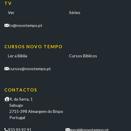
TV
Ver
Séries
tv@novotempo.pt
CURSOS NOVO TEMPO
Ler a Bíblia
Cursos Bíblicos
cursos@novotempo.pt
CONTACTOS
R. da Serra, 1
Sabugo
2715-398 Almargem do Bispo
Portugal
933 93 92 91
geral@novotempo.pt