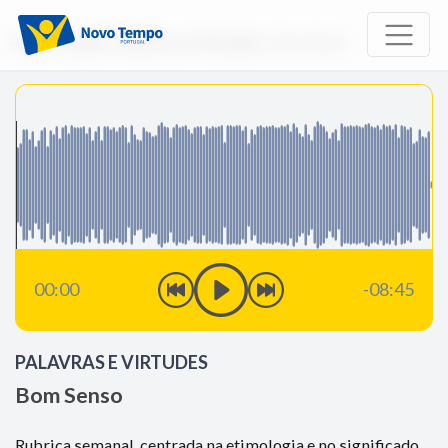
Início
Rádio
Palavras e Virtudes
Bom Senso
00:00
-08:45
PALAVRAS E VIRTUDES
Bom Senso
Rubrica semanal, centrada na etimologia e no significado