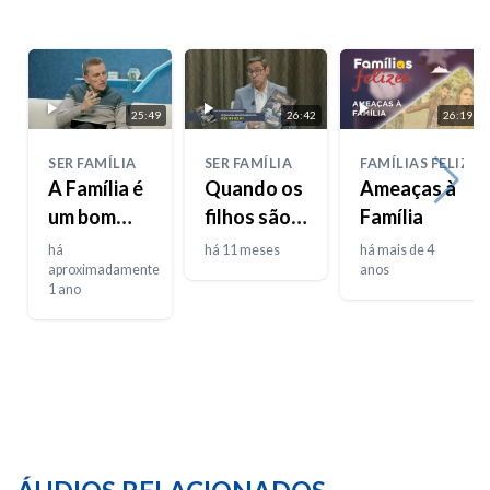
25:49
26:42
26:19
SER FAMÍLIA
SER FAMÍLIA
FAMÍLIAS FELIZES
A Família é
Quando os
Ameaças à
um bom
filhos são o
Família
investimento
problema
há
há 11 meses
há mais de 4
aproximadamente
anos
1 ano