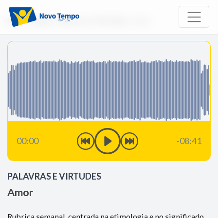
Início
Rádio
Palavras e Virtudes
Amor
00:00
-08:41
PALAVRAS E VIRTUDES
Amor
Rubrica semanal, centrada na etimologia e no significado