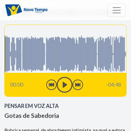
Início
Rádio
Pensar em voz alta
Gotas de Sabedoria
00:00
-04:48
PENSAR EM VOZ ALTA
Gotas de Sabedoria
Rubrica semanal, de abordagem intimista, na qual a autora,