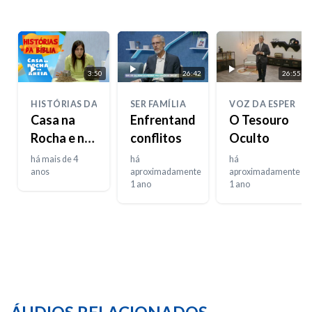
3:50
26:42
26:55
HISTÓRIAS DA BIBLIA
SER FAMÍLIA
VOZ DA ESPERAN
Casa na
Enfrentando
O Tesouro
Rocha e na
conflitos
Oculto
Areia
há mais de 4
há
há
anos
aproximadamente
aproximadamente
1 ano
1 ano