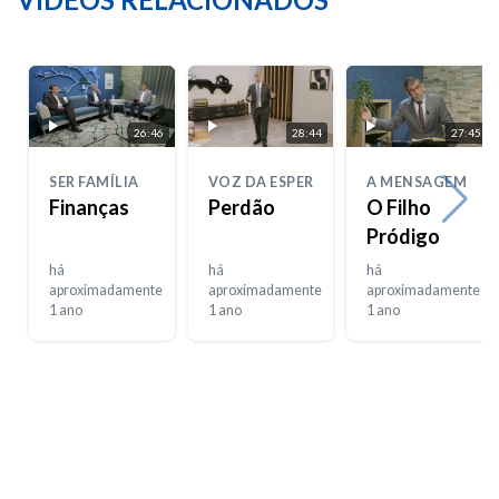
26:46
28:44
27:45
SER FAMÍLIA
VOZ DA ESPERANÇA
A MENSAGEM
Finanças
Perdão
O Filho
Pródigo
há
há
há
aproximadamente
aproximadamente
aproximadamente
1 ano
1 ano
1 ano