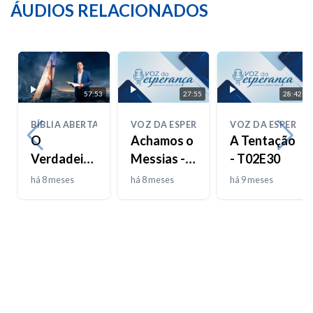
ÁUDIOS RELACIONADOS
57:53
27:55
28:42
BÍBLIA ABERTA
VOZ DA ESPERANÇA
VOZ DA ESPERAN
O
Achamos o
A Tentação
Verdadeiro
Messias -
- T02E30
Josué
T02E31
há 8 meses
há 8 meses
há 9 meses