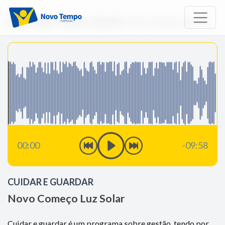
Início
Rádio
Cuidar e Guardar
Novo Começo Luz Solar
00:00
-09:58
CUIDAR E GUARDAR
Novo Começo Luz Solar
Cuidar e guardar é um programa sobre gestão, tendo por