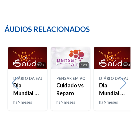
ÁUDIOS RELACIONADOS
2:57
5:03
4:04
DIÁRIO DA SAÚDE
PENSAR EM VOZ ALTA
DIÁRIO DA SAÚDE
Dia
Cuidado vs
Dia
Mundial da
Reparo
Mundial da
Bondade
Pneumonia
há 9 meses
há 9 meses
há 9 meses