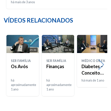
há mais de 3 anos
VÍDEOS RELACIONADOS
25:36
26:46
27:44
SER FAMÍLIA
SER FAMÍLIA
MÉDICO DE FAMÍL
Os Avós
Finanças
Diabetes –
Conceitos
e números
há
há
há mais de 1 ano
aproximadamente
aproximadamente
1 ano
1 ano