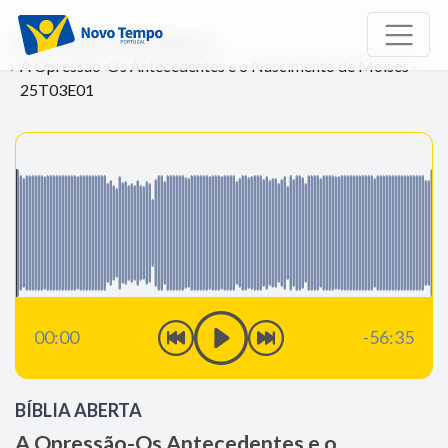
Início
Rádio
Bíblia Aberta
A Opressão-Os Antecedentes e o Nascimento de Moisés -
25T03E01
00:00
-56:35
BÍBLIA ABERTA
A Opressão-Os Antecedentes e o