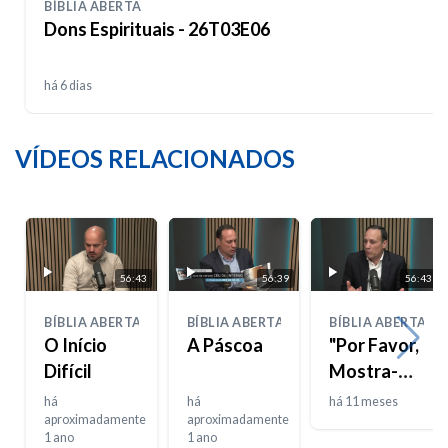
BÍBLIA ABERTA
Dons Espirituais - 26T03E06
há 6 dias
VÍDEOS RELACIONADOS
56:43
56:39
56:43
BÍBLIA ABERTA
BÍBLIA ABERTA
BÍBLIA ABERTA
O Início
A Páscoa
"Por Favor,
Difícil
Mostra-me
a Tua
há
há
há 11 meses
aproximadamente
aproximadamente
Glória"
1 ano
1 ano