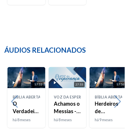
ÁUDIOS RELACIONADOS
57:53
27:55
57:56
BÍBLIA ABERTA
VOZ DA ESPERANÇA
BÍBLIA ABERTA
O
Achamos o
Herdeiros
Verdadeiro
Messias -
de
Josué
T02E31
Promessas,
há 8 meses
há 8 meses
há 9 meses
Prisioneiros