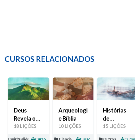
de
Esperança
CURSOS RELACIONADOS
Deus
Arqueologia
Histórias
Revela o
e Bíblia
de
Seu Amor
Esperança
18 LIÇÕES
10 LIÇÕES
15 LIÇÕES
Espiritualidade
Curso
Ciência
Curso
Outros
Curso